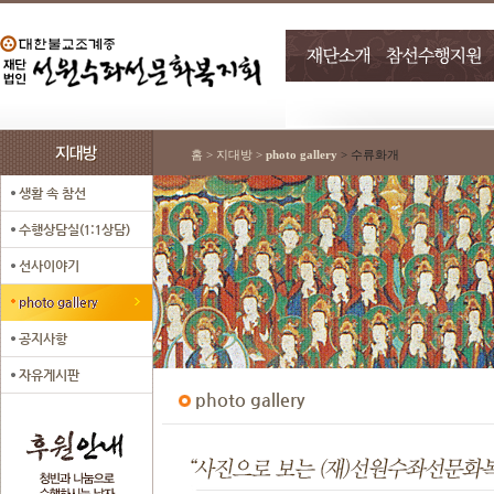
홈 > 지대방 >
photo gallery
> 수류화개