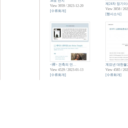
38호 선지
제24차 정기
View 3959 / 2023-12-20
View 3858 / 20
[수류화개]
[행사소식]
<禪> 건축의 언…
계묘년 대한불
View 4529 / 2023-01-13
View 4585 / 20
[수류화개]
[수류화개]