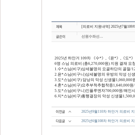
[의료비 지원내역] 2025년7월10
선원수좌선…
2025
년 하안거
109
차
《
수*
》
,
《
윤*
》
,
《
도*
》
6
명 스님 의료비
(
총
6,270,000
원
)
지원 결재 요
1.
수*스님
(
비구
)
상세불명의 요골하단의 골절
/1
2.
윤*스님
(
비구니
)
상세불명의 유방의 악성 신
3.
도*스님
(
비구
)
담낭의 악성 신생물
1,060,000
4.
혼*스님
(
비구
)
요추부척추협착증
1,640,000
원
/
5.
도*스님
(
비구니
)
인플루엔자
700,000
원
/
해인
6.
지*스님
(
비구
)
횡행결장의 악성 신생물
1,500,
2025년9월110차 하안거 의료비 
2025년6월108차 하안거 의료비 