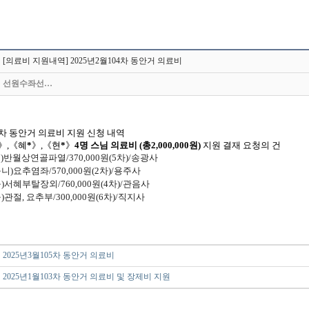
[의료비 지원내역] 2025년2월104차 동안거 의료비
선원수좌선…
차 동안거 의료비 지원 신청 내역
》
,
《
혜
*
》
,
《
현
*
》
4
명 스님 의료비
(
총
2,000,000
원
)
지원 결재 요청의 건
구
)
반월상연골파열
/
370,000
원
(5
차
)/
송광사
구니
)
요추염좌
/
570,000
원
(2
차
)/
용주사
구
)
서혜부탈장외
/
760,000
원
(4
차
)/
관음사
구
)
관절
,
요추부
/
300,000
원
(6
차
)/
직지사
2025년3월105차 동안거 의료비
2025년1월103차 동안거 의료비 및 장제비 지원