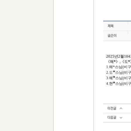
2025
년
2
월
104
《
해
*
》
,
《
도
*
1.
해*스님
(
비
*
2.
도
스님
(
비
*
3.
혜
스님
(
비
*
4.
현
스님
(
비